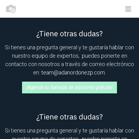
Skip to Content
¿Tiene otras dudas?
Si tienes una pregunta general y te gustaría hablar con
nuestro equipo de expertos, puedes ponerte en
contacto con nosotros a través de correo electrónico
en:
team@adanordonezp.com
.
¡Agenda tu llamada de asesoría gratuita!
¿Tiene otras dudas?
Si tienes una pregunta general y te gustaría hablar con
nuestro equipo de expertos, puedes ponerte en